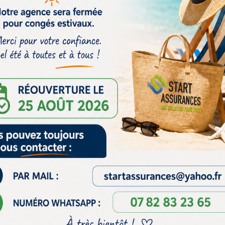
s particuliers et
s années,
START
rs partenaires et vous
ce : auto, moto, santé,
les répondant à vos