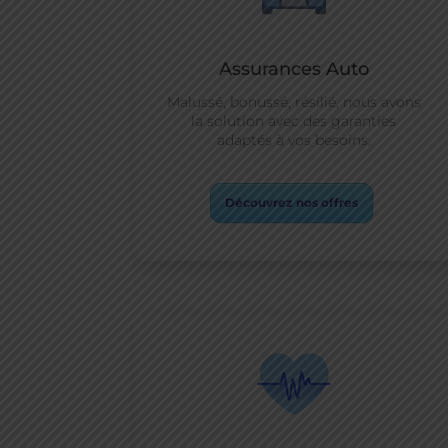
Assurances Auto
Malussé, bonussé, résilié, nous avons
la solution avec des garanties
adaptés à vos besoins.
Découvrez nos offres