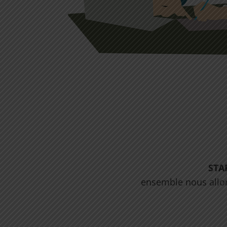
STA
ensemble nous allons