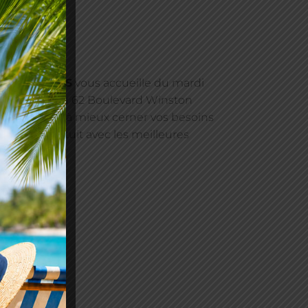
écoute !
ASSURANCES
vous accueille du mardi
ndez-vous) au 62 Boulevard Winston
et vous aide à mieux cerner vos besoins
un devis gratuit avec les meilleures