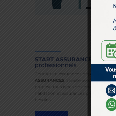
START ASSURANCES
pour le
professionnels
.
Courtier en assurances depuis plusieur
ASSURANCES
travaille avec les meilleu
propose tous types de contrats d’assuran
habitation et assurances professionnel
besoins.