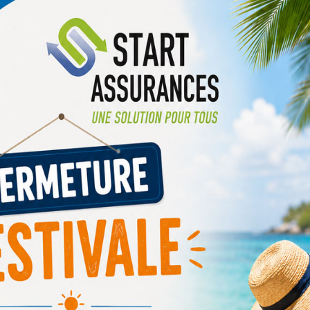
Disponible, et à l’
Votre conseiller
START 
au samedi (lundi sur re
Churchill 44100 Nantes, 
en assurances et réalise 
garanties.
DEVIS