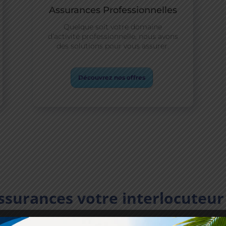
Assurances Professionnelles
Quelque soit votre domaine
d’activité professionnelle, nous avons
des solutions pour vous assurer.
Découvrez nos offres
ssurances votre interlocuteu