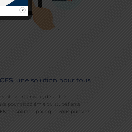
CES
, une solution pour tous
 suite à un sinistre, défaut de
ermis pour alcoolémie ou stupéfiants,
ES
a la solution pour que vous puissiez