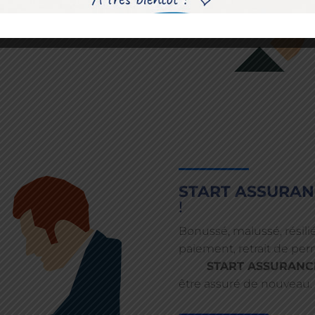
START ASSURAN
!
Bonussé, malussé, résilié
paiement, retrait de p
START ASSURANC
être assuré de nouveau.