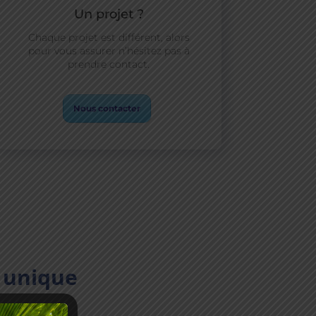
Un projet ?
Chaque projet est différent, alors
pour vous assurer n’hésitez pas à
prendre contact.
Nous contacter
r unique