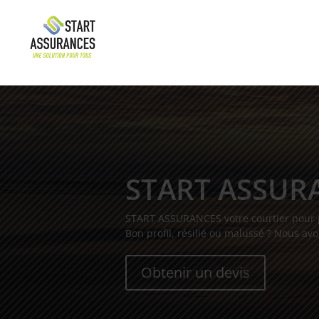
START ASSUR
START ASSURANCES votre courtier pour pr
Bon profil, résilié ou malussé ? Nous avo
Obtenir un devis