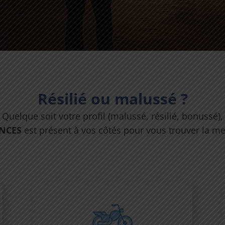
Résilié ou malussé ?
Quelque soit votre profil (malussé, résilié, bonussé),
NCES
est présent à vos côtés pour vous trouver la mei